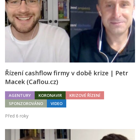
Řízení cashflow firmy v době krize | Petr
Macek (Caflou.cz)
AGENTURY
KORONAVIR
KRIZOVÉ ŘÍZENÍ
SPONZOROVÁNO
VIDEO
Před 6 roky