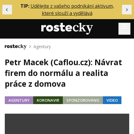
ělání
TIP:
Udělejte z vašeho podnikání aktivum,
Předchozí
Dal
které slouží a vydělává
Menu
Agentury
Domů
Mentoring
Petr Macek (Caflou.cz): Návrat
Podcasty
firem do normálu a realita
Solo
práce z domova
Akce
Inzerce
AGENTURY
KORONAVIR
SPONZOROVÁNO
VIDEO
O mně
Přihlášení