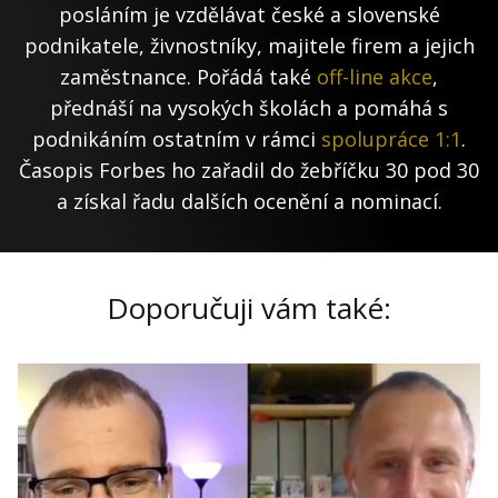
posláním je vzdělávat české a slovenské
podnikatele, živnostníky, majitele firem a jejich
zaměstnance. Pořádá také
off-line akce
,
přednáší na vysokých školách a pomáhá s
podnikáním ostatním v rámci
spolupráce 1:1
.
Časopis Forbes ho zařadil do žebříčku 30 pod 30
a získal řadu dalších ocenění a nominací.
Doporučuji vám také: