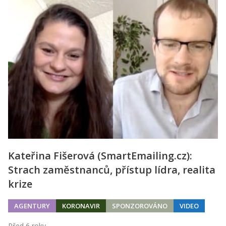
Kateřina Fišerová (SmartEmailing.cz):
Strach zaměstnanců, přístup lídra, realita
krize
AGENTURY
KORONAVIR
SPONZOROVÁNO
VIDEO
Před 6 roky