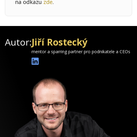
na odkazu
zde
.
Autor:
Jiří Rostecký
mentor a sparring partner pro podnikatele a CEOs