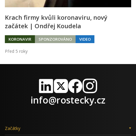
Krach firmy kvůli koronaviru, nový
začátek | Ondřej Koudela
KORONAVIR
SPONZOROVÁNO
VIDEO
Před 5 roky
LinkedIn
X
Facebook
Instagram
info@rostecky.cz
Začátky