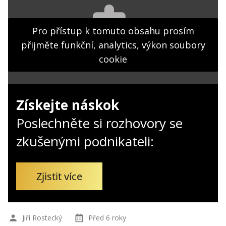
Kontakt
Obchodní podmínky
Pro přístup k tomuto obsahu prosím
přijměte funkční, analytics, výkon soubory
Hledaná fráze
Hledat
cookie
Získejte náskok
Poslechněte si rozhovory se
zkušenými podnikateli:
Zjistit více
Jiří Rostecký
Před 6 roky