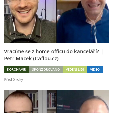
Vracíme se z home-officu do kanceláří? |
Petr Macek (Caflou.cz)
KORONAVIR
SPONZOROVÁNO
VEDENÍ LIDÍ
VIDEO
Před 5 roky