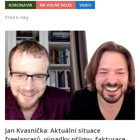
KORONAVIR
NA VOLNÉ NOZE
VIDEO
Před 6 roky
Jan Kvasnička: Aktuální situace
freelancerů, výpadky příjmu, fakturace,