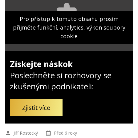
Kontakt
Obchodní podmínky
Pro přístup k tomuto obsahu prosím
přijměte funkční, analytics, výkon soubory
Hledaná fráze
Hledat
cookie
Získejte náskok
Poslechněte si rozhovory se
zkušenými podnikateli:
Zjistit více
Jiří Rostecký
Před 6 roky