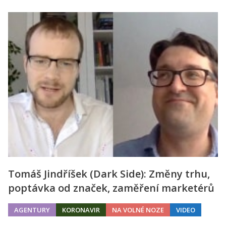
Tomáš Jindříšek (Dark Side): Změny trhu,
poptávka od značek, zaměření marketérů
AGENTURY
KORONAVIR
NA VOLNÉ NOZE
VIDEO