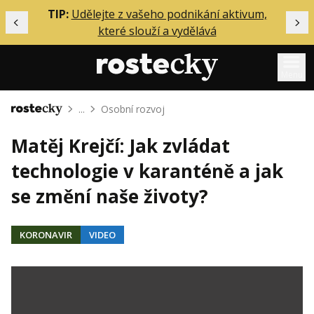
ělání
TIP:
Udělejte z vašeho podnikání aktivum,
Předchozí
Dal
které slouží a vydělává
Menu
...
Osobní rozvoj
Domů
Mentoring
Matěj Krejčí: Jak zvládat
Podcasty
technologie v karanténě a jak
Solo
se změní naše životy?
Akce
Inzerce
KORONAVIR
VIDEO
O mně
Přihlášení