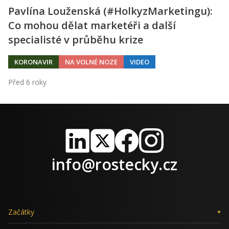
Pavlína Louženská (#HolkyzMarketingu):
Co mohou dělat marketéři a další
specialisté v průběhu krize
KORONAVIR
NA VOLNÉ NOZE
VIDEO
Před 6 roky
LinkedIn
X
Facebook
Instagram
info@rostecky.cz
Začátky