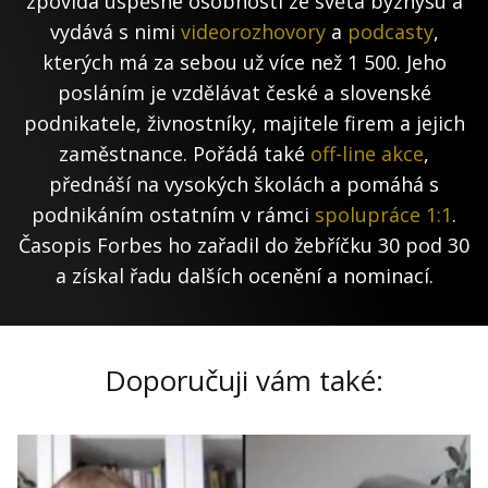
zpovídá úspěšné osobnosti ze světa byznysu a
vydává s nimi
videorozhovory
a
podcasty
,
kterých má za sebou už více než 1 500. Jeho
posláním je vzdělávat české a slovenské
podnikatele, živnostníky, majitele firem a jejich
zaměstnance. Pořádá také
off-line akce
,
přednáší na vysokých školách a pomáhá s
podnikáním ostatním v rámci
spolupráce 1:1
.
Časopis Forbes ho zařadil do žebříčku 30 pod 30
a získal řadu dalších ocenění a nominací.
Doporučuji vám také: