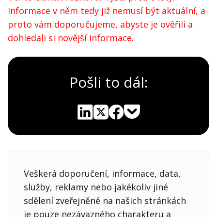
Informace v něm tedy již nemusí být aktuální, a
proto vám doporučujeme, abyste je ověřili a
dohledali si novější informace.
Pošli to dál:
Pocket
Linkedin
X
Sdílet
Veškerá doporučení, informace, data,
služby, reklamy nebo jakékoliv jiné
sdělení zveřejněné na našich stránkách
je pouze nezávazného charakteru a