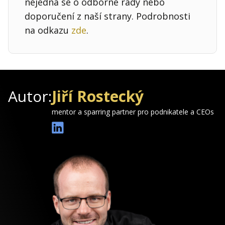
nejedná se o odborné rady nebo
doporučení z naší strany. Podrobnosti
na odkazu
zde
.
Autor:
Jiří Rostecký
mentor a sparring partner pro podnikatele a CEOs