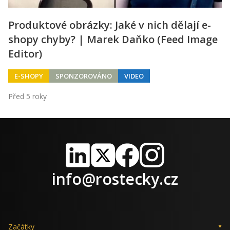
Produktové obrázky: Jaké v nich dělají e-
shopy chyby? | Marek Daňko (Feed Image
Editor)
E-SHOPY
SPONZOROVÁNO
VIDEO
Před 5 roky
LinkedIn
X
Facebook
Instagram
info@rostecky.cz
Začátky