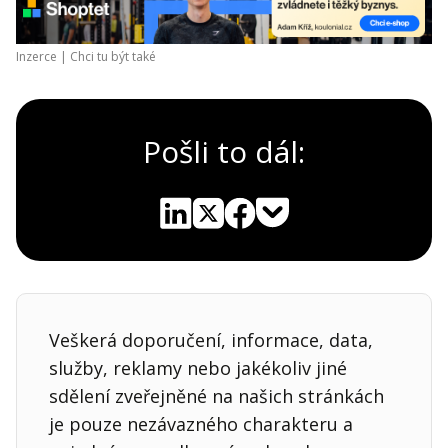
Inzerce |
Chci tu být také
Pošli to dál:
Pocket
Linkedin
X
Sdílet
Veškerá doporučení, informace, data,
služby, reklamy nebo jakékoliv jiné
sdělení zveřejněné na našich stránkách
je pouze nezávazného charakteru a