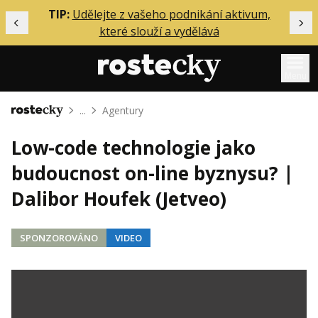
ělání
TIP:
Udělejte z vašeho podnikání aktivum,
Předchozí
Dal
které slouží a vydělává
Menu
...
Agentury
Domů
Mentoring
Low-code technologie jako
Podcasty
budoucnost on-line byznysu? |
Solo
Dalibor Houfek (Jetveo)
Akce
Inzerce
SPONZOROVÁNO
VIDEO
O mně
Přihlášení