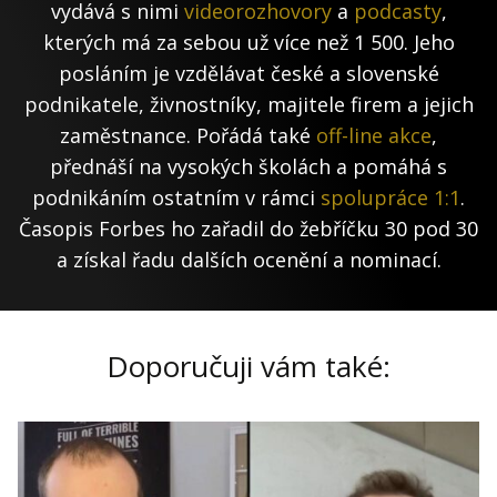
vydává s nimi
videorozhovory
a
podcasty
,
kterých má za sebou už více než 1 500. Jeho
posláním je vzdělávat české a slovenské
podnikatele, živnostníky, majitele firem a jejich
zaměstnance. Pořádá také
off-line akce
,
přednáší na vysokých školách a pomáhá s
podnikáním ostatním v rámci
spolupráce 1:1
.
Časopis Forbes ho zařadil do žebříčku 30 pod 30
a získal řadu dalších ocenění a nominací.
Doporučuji vám také: