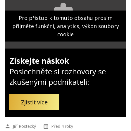
Kontakt
Obchodní podmínky
Pro přístup k tomuto obsahu prosím
přijměte funkční, analytics, výkon soubory
Hledaná fráze
Hledat
cookie
Získejte náskok
Poslechněte si rozhovory se
zkušenými podnikateli:
Zjistit více
Jiří Rostecký
Před 4 roky