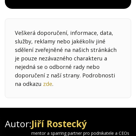
Pocket
Linkedin
X
Sdílet
Veškerá doporučení, informace, data,
služby, reklamy nebo jakékoliv jiné
sdělení zveřejněné na našich stránkách
je pouze nezávazného charakteru a
nejedná se o odborné rady nebo
doporučení z naší strany. Podrobnosti
na odkazu
zde
.
Autor:
Jiří Rostecký
mentor a sparring partner pro podnikatele a CEOs