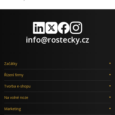
LinkedIn
X
Facebook
Instagram
info@rostecky.cz
Začátky
Řízení firmy
Tvorba e-shopu
Na volné noze
Marketing