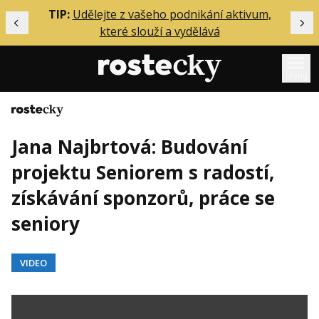
ělání
TIP:
Udělejte z vašeho podnikání aktivum,
Předchozí
Dal
které slouží a vydělává
Menu
Domů
Mentoring
Jana Najbrtová: Budování
Podcasty
projektu Seniorem s radostí,
Solo
získávání sponzorů, práce se
Akce
seniory
Inzerce
O mně
VIDEO
Přihlášení