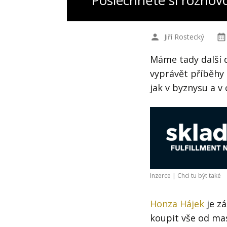
Poslechněte si rozhov
Jiří Rostecký
Máme tady další d
vyprávět příběhy 
jak v byznysu a v 
Inzerce |
Chci tu být také
Honza Hájek
je zá
koupit vše od mas