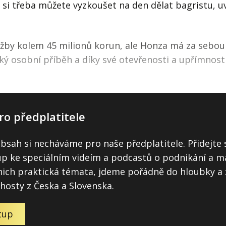
si třeba můžete vyzkoušet na den dělat bagristu, uva
ržby kolem 45 milionů korun, ale Honza má za sebo
ký osobní příběh a díky své otevřenosti a upřímnost
ro předplatitele
obsah si necháváme pro naše předplatitele. Přidejte 
tup ke speciálním videím a podcastů o podnikání a m
ich praktická témata, jdeme pořádně do hloubky a 
 hosty z Česka a Slovenska.
tup