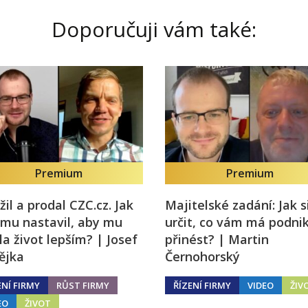
Doporučuji vám také:
Premium
Premium
žil a prodal CZC.cz. Jak
Majitelské zadání: Jak s
irmu nastavil, aby mu
určit, co vám má podni
la život lepším? | Josef
přinést? | Martin
ějka
Černohorský
ENÍ FIRMY
RŮST FIRMY
ŘÍZENÍ FIRMY
VIDEO
ŽIV
EO
ŽIVOT