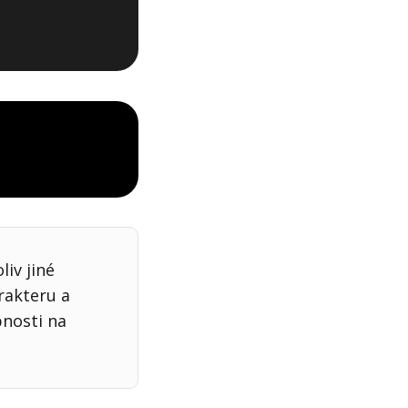
iv jiné
rakteru a
bnosti na