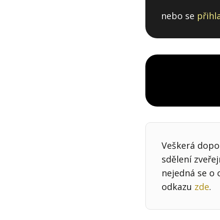
nebo se
přihl
Veškerá dopor
sdělení zveře
nejedná se o 
odkazu
zde
.