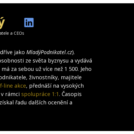
ý
katele a CEOs
(dříve jako
MladýPodnikatel.cz
).
osobnosti ze světa byznysu a vydává
h má za sebou už více než 1 500. Jeho
dnikatele, živnostníky, majitele
f-line akce
, přednáší na vysokých
 v rámci
spolupráce 1:1
. Časopis
získal řadu dalších ocenění a