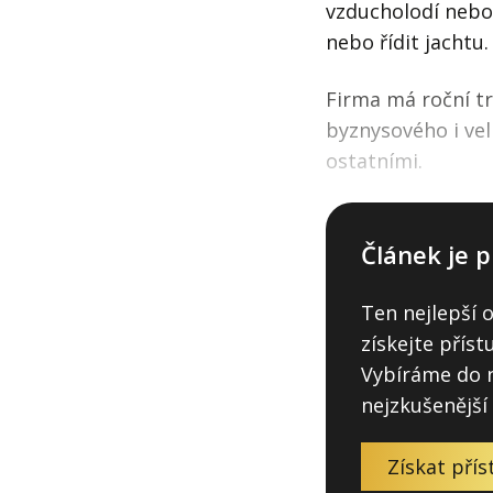
vzducholodí nebo 
nebo řídit jachtu.
Firma má roční t
byznysového i vel
ostatními.
Článek je p
Ten nejlepší 
získejte přís
Vybíráme do n
nejzkušenější
Získat přís