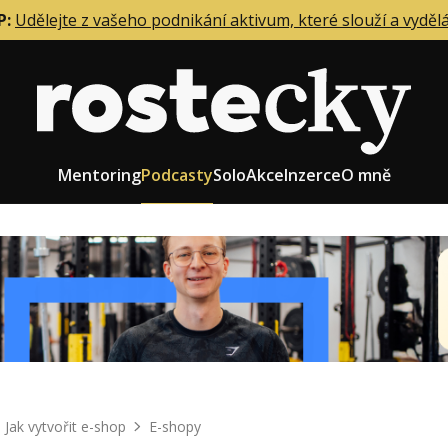
P:
Udělejte z vašeho podnikání aktivum, které slouží a vyděl
Mentoring
Podcasty
Solo
Akce
Inzerce
O mně
eting firmy
Role zakladatele/CEO
r zaměstnanců
Růst firmy
upnictví
Strategie firmy
od a prodej
Účetnictví a daně
Jak vytvořit e-shop
E-shopy