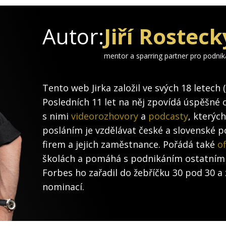
Autor:
Jiří Rosteck
mentor a sparring partner pro podni
Tento web Jirka založil ve svých 18 letech 
Posledních 11 let na něj zpovídá úspěšné 
s nimi
videorozhovory
a
podcasty
, kterýc
posláním je vzdělávat české a slovenské po
firem a jejich zaměstnance. Pořádá také
of
školách a pomáhá s podnikáním ostatním
Forbes ho zařadil do žebříčku 30 pod 30 a 
nominací.