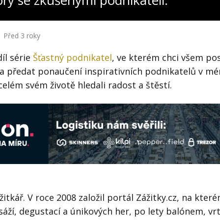
ory se zkušenými podnikateli:
Před 3 roky
íl série
Šťastný podnikatel
, ve kterém chci všem p
a předat ponaučení inspirativních podnikatelů v mé
celém svém životě hledali radost a štěstí.
žitkář. V roce 2008 založil portál Zážitky.cz, na kter
áží, degustací a únikových her, po lety balónem, vr