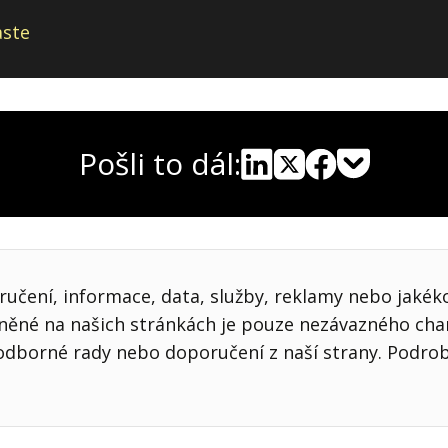
aste
Pošli to dál:
Pocket
Linkedin
X
Sdílet
učení, informace, data, služby, reklamy nebo jakékol
jněné na našich stránkách je pouze nezávazného cha
odborné rady nebo doporučení z naší strany. Podro