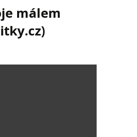
oje málem
itky.cz)
Já v médiích