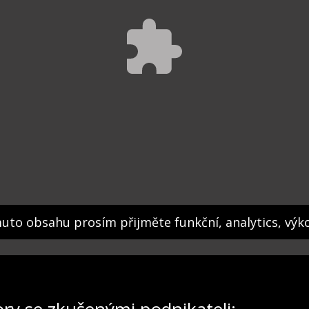
muto obsahu prosím přijměte funkční, analytics, výk