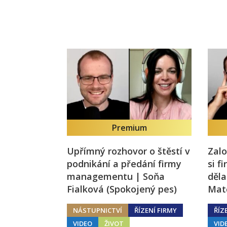
Premium
Upřímný rozhovor o štěstí v
Zalo
podnikání a předání firmy
si f
managementu | Soňa
děla
Fialková (Spokojený pes)
Mat
NÁSTUPNICTVÍ
ŘÍZENÍ FIRMY
ŘÍZ
VIDEO
ŽIVOT
VID