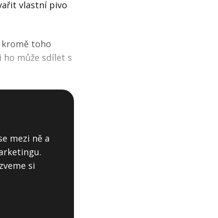
řit vlastní pivo
u kromě toho
i ho může sdílet s
se mezi ně a
arketingu.
zveme si