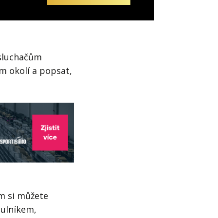
osluchačům
m okolí a popsat,
ém si můžete
tulníkem,