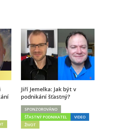
i
Jiří Jemelka: Jak být v
kání
podnikání šťastný?
SPONZOROVÁNO
ŠŤASTNÝ PODNIKATEL
VIDEO
OT
ŽIVOT