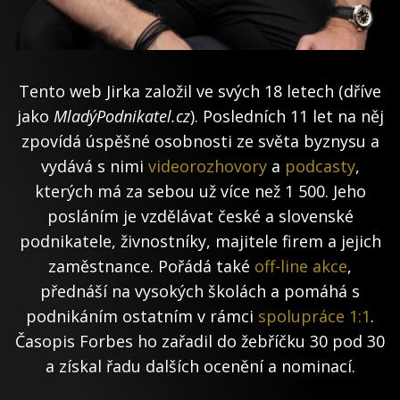
Tento web Jirka založil ve svých 18 letech (dříve
jako
MladýPodnikatel.cz
). Posledních 11 let na něj
zpovídá úspěšné osobnosti ze světa byznysu a
vydává s nimi
videorozhovory
a
podcasty
,
kterých má za sebou už více než 1 500. Jeho
posláním je vzdělávat české a slovenské
podnikatele, živnostníky, majitele firem a jejich
zaměstnance. Pořádá také
off-line akce
,
přednáší na vysokých školách a pomáhá s
podnikáním ostatním v rámci
spolupráce 1:1
.
Časopis Forbes ho zařadil do žebříčku 30 pod 30
a získal řadu dalších ocenění a nominací.