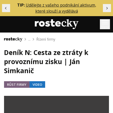
ělání
TIP:
Udělejte z vašeho podnikání aktivum,
Předchozí
Dal
které slouží a vydělává
Menu
...
Řízení firmy
Domů
Mentoring
Deník N: Cesta ze ztráty k
Podcasty
provoznímu zisku | Ján
Solo
Simkanič
Akce
Inzerce
RŮST FIRMY
VIDEO
O mně
Přihlášení