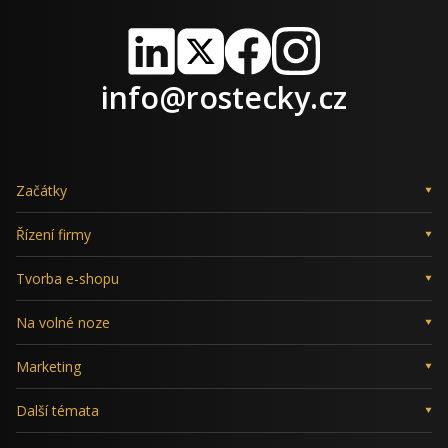
LinkedIn
X
Facebook
Instagram
info@rostecky.cz
Začátky
Řízení firmy
Tvorba e-shopu
Na volné noze
Marketing
Další témata