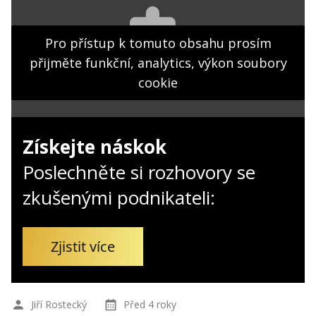
Kontakt
Obchodní podmínky
Pro přístup k tomuto obsahu prosím
přijměte funkční, analytics, výkon soubory
Hledaná fráze
Hledat
cookie
Získejte náskok
Poslechněte si rozhovory se
zkušenými podnikateli:
Zjistit více
Jiří Rostecký
Před 4 roky